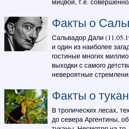
мицвой, т.е. совершенно
Факты о Саль
Сальвадор Дали (11.05.
и один из наиболее зага
гостиные многих миллио
выходки с самого детст
невероятные стремления
Факты о тука
В тропических лесах, те
до севера Аргентины, о
туканы. Несмотря на то,