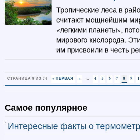
Тропические леса в рай
считают мощнейшим миро
«легкими планеты», пот
мирового кислорода. Эт
им присвоили в честь ре
СТРАНИЦА 8 ИЗ 74
« ПЕРВАЯ
«
...
4
5
6
7
8
9
1
Самое популярное
Интересные факты о термомет