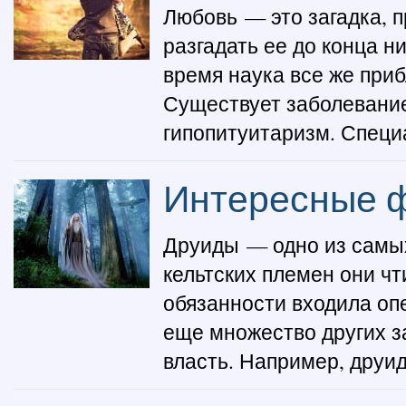
Любовь — это загадка, п
разгадать ее до конца н
время наука все же приб
Существует заболевани
гипопитуитаризм. Специ
Интересные ф
Друиды — одно из самых
кельтских племен они чт
обязанности входила опе
еще множество других з
власть. Например, друи