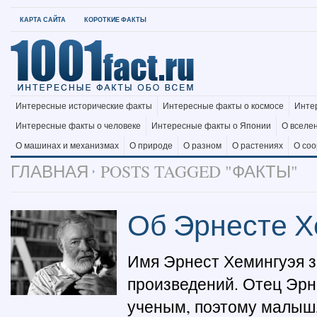
КАРТА САЙТА
КОРОТКИЕ ФАКТЫ
Интересные исторические факты
Интересные факты о космосе
Инте
Интересные факты о человеке
Интересные факты о Японии
О вселе
О машинах и механизмах
О природе
О разном
О растениях
О со
ГЛАВНАЯ
POSTS TAGGED "ФАКТЫ"
Об Эрнесте Х
Имя Эрнест Хемингуэя зн
произведений. Отец Эрн
ученым, поэтому малыш,