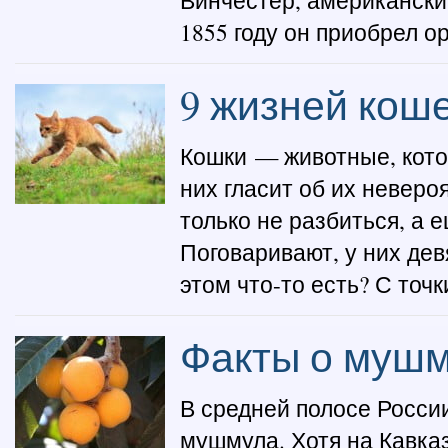
Винчестер, американский
1855 году он приобрел о
9 жизней кош
Кошки — животные, кото
них гласит об их неверо
только не разбиться, а 
Поговаривают, у них дев
этом что-то есть? С точк
Факты о муш
В средней полосе России
мушмула. Хотя на Кавка