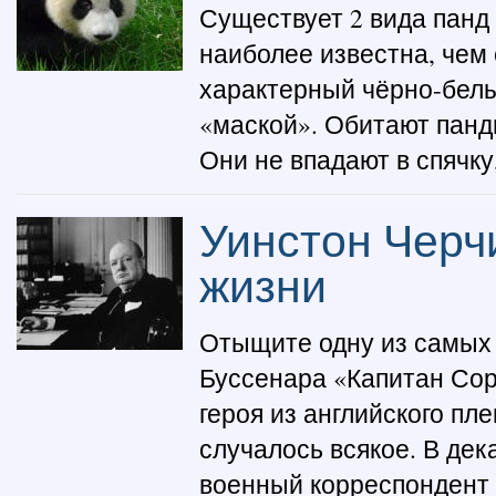
Существует 2 вида панд
наиболее известна, чем
характерный чёрно-белы
«маской». Обитают панд
Они не впадают в спячку
Уинстон Черч
жизни
Отыщите одну из самых 
Буссенара «Капитан Сорв
героя из английского пл
случалось всякое. В дек
военный корреспондент «