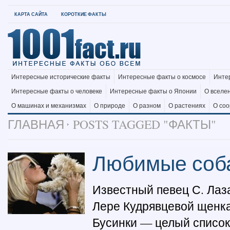
КАРТА САЙТА
КОРОТКИЕ ФАКТЫ
Интересные исторические факты
Интересные факты о космосе
Инте
Интересные факты о человеке
Интересные факты о Японии
О вселе
О машинах и механизмах
О природе
О разном
О растениях
О со
ГЛАВНАЯ
POSTS TAGGED "ФАКТЫ"
Любимые соба
Известный певец С. Лаз
Лере Кудрявцевой щенка
Бусинки — целый списо