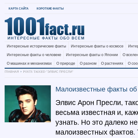
КАРТА САЙТА
КОРОТКИЕ ФАКТЫ
Интересные исторические факты
Интересные факты о космосе
Инте
Интересные факты о человеке
Интересные факты о Японии
О вселе
О машинах и механизмах
О природе
О разном
О растениях
О со
ГЛАВНАЯ
POSTS TAGGED "ЭЛВИС ПРЕСЛИ"
Малоизвестные факты об
Элвис Арон Пресли, так
весьма известная и, каж
узнать. Но это далеко н
малоизвестных фактов. Т