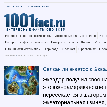
КАРТА САЙТА
КОРОТКИЕ ФАКТЫ
Интересные исторические факты
Интересные факты о космосе
Инте
Интересные факты о человеке
Интересные факты о Японии
О вселе
О машинах и механизмах
О природе
О разном
О растениях
О со
ГЛАВНАЯ
POSTS TAGGED "ЭКВАДОР"
Связан ли экватор с Экв
Эквадор получил свое на
это южноамериканское г
пересекается экватором.
Экваториальная Гвинея, 