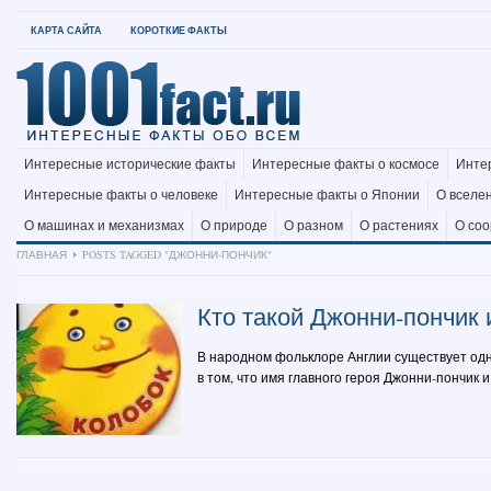
КАРТА САЙТА
КОРОТКИЕ ФАКТЫ
Интересные исторические факты
Интересные факты о космосе
Инте
Интересные факты о человеке
Интересные факты о Японии
О вселе
О машинах и механизмах
О природе
О разном
О растениях
О со
ГЛАВНАЯ
POSTS TAGGED "ДЖОННИ-ПОНЧИК"
Кто такой Джонни-пончик 
В народном фольклоре Англии существует одн
в том, что имя главного героя Джонни-пончик и в 