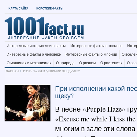
КАРТА САЙТА
КОРОТКИЕ ФАКТЫ
Интересные исторические факты
Интересные факты о космосе
Инте
Интересные факты о человеке
Интересные факты о Японии
О вселе
О машинах и механизмах
О природе
О разном
О растениях
О со
ГЛАВНАЯ
POSTS TAGGED "ДЖИММИ ХЕНДРИКС"
При исполнении какой пе
щеку?
В песне «Purple Haze» гру
«Excuse me while I kiss t
многим в зале эти слова 