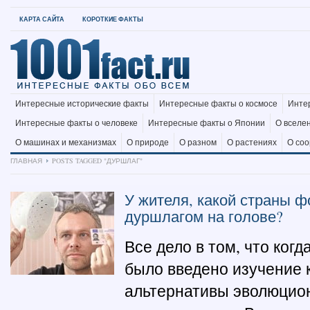
КАРТА САЙТА
КОРОТКИЕ ФАКТЫ
Интересные исторические факты
Интересные факты о космосе
Инте
Интересные факты о человеке
Интересные факты о Японии
О вселе
О машинах и механизмах
О природе
О разном
О растениях
О со
ГЛАВНАЯ
POSTS TAGGED "ДУРШЛАГ"
У жителя, какой страны ф
дуршлагом на голове?
Все дело в том, что когд
было введено изучение 
альтернативы эволюцио