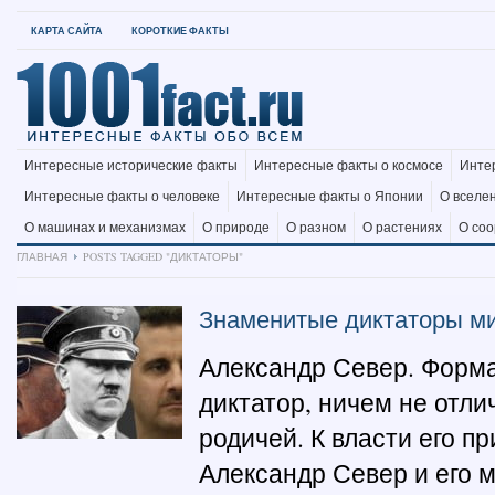
КАРТА САЙТА
КОРОТКИЕ ФАКТЫ
Интересные исторические факты
Интересные факты о космосе
Инте
Интересные факты о человеке
Интересные факты о Японии
О вселе
О машинах и механизмах
О природе
О разном
О растениях
О со
ГЛАВНАЯ
POSTS TAGGED "ДИКТАТОРЫ"
Знаменитые диктаторы м
Александр Север. Форм
диктатор, ничем не отл
родичей. К власти его пр
Александр Север и его м