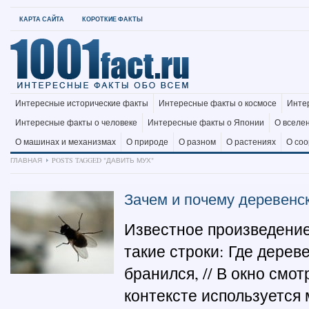
КАРТА САЙТА
КОРОТКИЕ ФАКТЫ
Интересные исторические факты
Интересные факты о космосе
Инте
Интересные факты о человеке
Интересные факты о Японии
О вселе
О машинах и механизмах
О природе
О разном
О растениях
О со
ГЛАВНАЯ
POSTS TAGGED "ДАВИТЬ МУХ"
Зачем и почему деревенс
Известное произведение
такие строки: Где дерев
бранился, // В окно смот
контексте используется