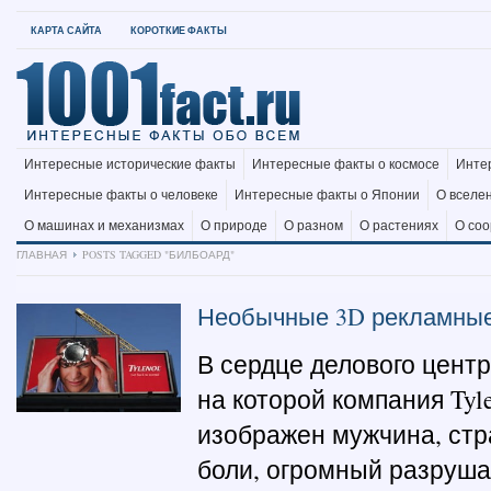
КАРТА САЙТА
КОРОТКИЕ ФАКТЫ
Интересные исторические факты
Интересные факты о космосе
Инте
Интересные факты о человеке
Интересные факты о Японии
О вселе
О машинах и механизмах
О природе
О разном
О растениях
О со
ГЛАВНАЯ
POSTS TAGGED "БИЛБОАРД"
Необычные 3D рекламны
В сердце делового цент
на которой компания Tyl
изображен мужчина, стр
боли, огромный разруша