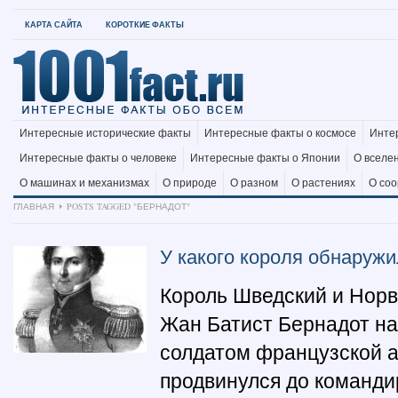
КАРТА САЙТА
КОРОТКИЕ ФАКТЫ
Интересные исторические факты
Интересные факты о космосе
Инте
Интересные факты о человеке
Интересные факты о Японии
О вселе
О машинах и механизмах
О природе
О разном
О растениях
О со
ГЛАВНАЯ
POSTS TAGGED "БЕРНАДОТ"
У какого короля обнаружи
Король Шведский и Норве
Жан Батист Бернадот на
солдатом французской а
продвинулся до команди