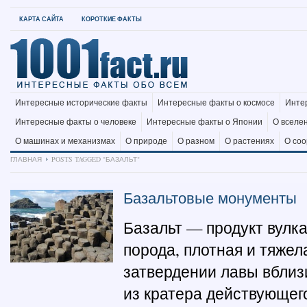
КАРТА САЙТА
КОРОТКИЕ ФАКТЫ
Интересные исторические факты
Интересные факты о космосе
Инте
Интересные факты о человеке
Интересные факты о Японии
О вселе
О машинах и механизмах
О природе
О разном
О растениях
О со
ГЛАВНАЯ
POSTS TAGGED "БАЗАЛЬТ"
Базальтовые монументы
Базальт — продукт вулк
порода, плотная и тяжел
затвердении лавы вблиз
из кратера действующег