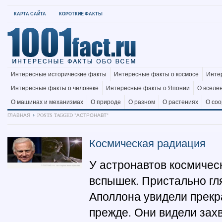
КАРТА САЙТА
КОРОТКИЕ ФАКТЫ
Интересные исторические факты
Интересные факты о космосе
Инте
Интересные факты о человеке
Интересные факты о Японии
О вселе
О машинах и механизмах
О природе
О разном
О растениях
О со
ГЛАВНАЯ
POSTS TAGGED "АСТРОНАВТ"
Космическая радиация
У астронавтов космичес
вспышек. Пристально гля
Аполлона увидели прекр
прежде. Они видели зах