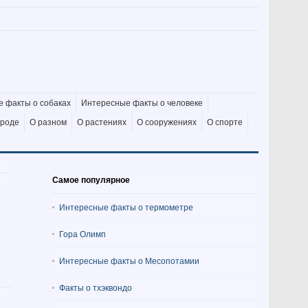
 факты о собаках
Интересные факты о человеке
ироде
О разном
О растениях
О сооружениях
О спорте
Самое популярное
Интересные факты о термометре
Гора Олимп
Интересные факты о Месопотамии
Факты о тхэквондо