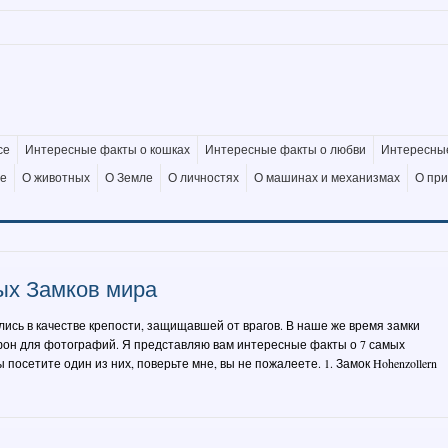
се
Интересные факты о кошках
Интересные факты о любви
Интересные
де
О животных
О Земле
О личностях
О машинах и механизмах
О пр
ых Замков мира
ись в качестве крепости, защищавшей от врагов. В наше же время замки
фон для фотографий. Я представляю вам интересные факты о 7 самых
 посетите один из них, поверьте мне, вы не пожалеете. 1. Замок Hohenzollern