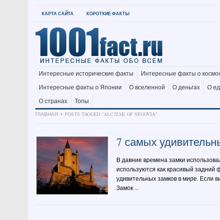
КАРТА САЙТА
КОРОТКИЕ ФАКТЫ
Интересные исторические факты
Интересные факты о космо
Интересные факты о Японии
О вселенной
О деньгах
О е
О странах
Топы
ГЛАВНАЯ
POSTS TAGGED "ALC?ZAR OF SEGOVIA"
7 самых удивительн
В давние времена замки использовал
используются как красивый задний 
удивительных замков в мире. Если вы
Замок ...