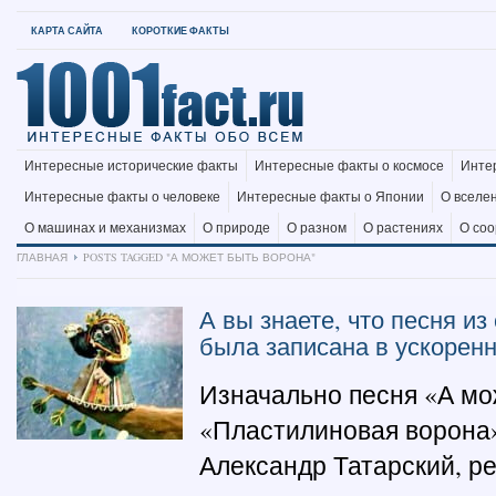
КАРТА САЙТА
КОРОТКИЕ ФАКТЫ
Интересные исторические факты
Интересные факты о космосе
Инте
Интересные факты о человеке
Интересные факты о Японии
О вселе
О машинах и механизмах
О природе
О разном
О растениях
О со
ГЛАВНАЯ
POSTS TAGGED "А МОЖЕТ БЫТЬ ВОРОНА"
А вы знаете, что песня и
была записана в ускорен
Изначально песня «А мо
«Пластилиновая ворона»
Александр Татарский, р