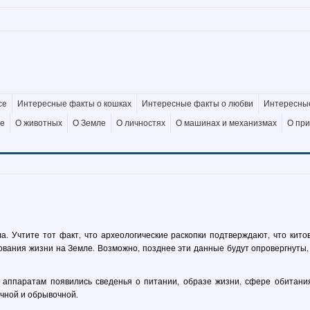
се
Интересные факты о кошках
Интересные факты о любви
Интересные
де
О животных
О Земле
О личностях
О машинах и механизмах
О пр
. Учтите тот факт, что археологические раскопки подтверждают, что кито
вания жизни на Земле. Возможно, позднее эти данные будут опровергнуты,
аппаратам появились сведенья о питании, образе жизни, сфере обитани
чной и обрывочной.