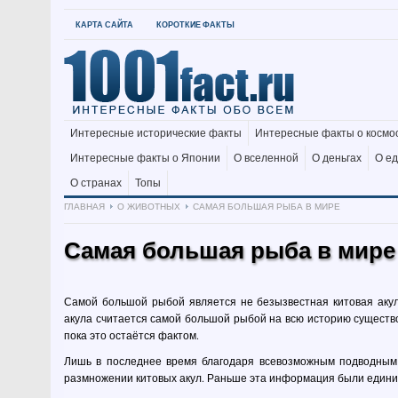
КАРТА САЙТА
КОРОТКИЕ ФАКТЫ
Интересные исторические факты
Интересные факты о космо
Интересные факты о Японии
О вселенной
О деньгах
О е
О странах
Топы
ГЛАВНАЯ
О ЖИВОТНЫХ
САМАЯ БОЛЬШАЯ РЫБА В МИРЕ
Самая большая рыба в мире
Самой большой рыбой является не безызвестная китовая акула
акула считается самой большой рыбой на всю историю существо
пока это остаётся фактом.
Лишь в последнее время благодаря всевозможным подводным 
размножении китовых акул. Раньше эта информация были едини