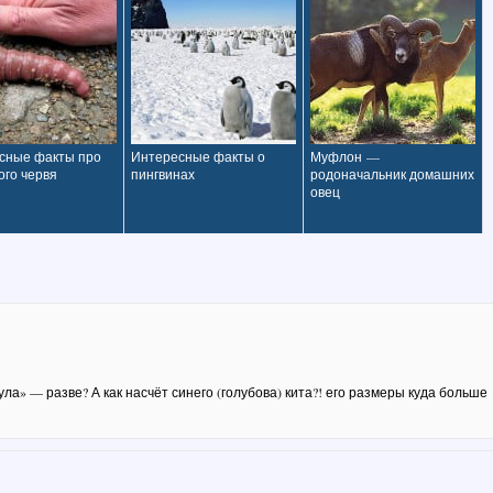
сные факты про
Интересные факты о
Муфлон —
ого червя
пингвинах
родоначальник домашних
овец
а» — разве? А как насчёт синего (голубова) кита?! его размеры куда больше