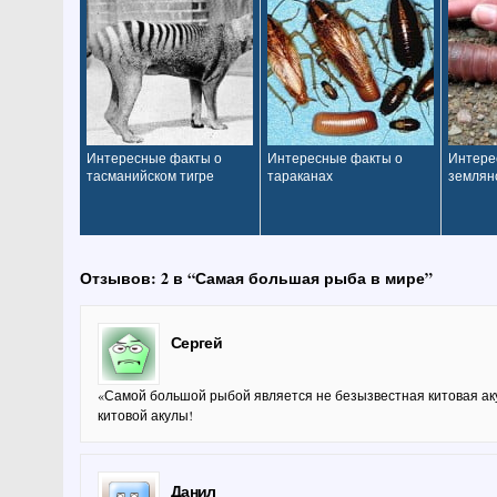
Интересные факты о
Интересные факты о
Интере
тасманийском тигре
тараканах
землян
Отзывов: 2 в “Самая большая рыба в мире”
Сергей
«Самой большой рыбой является не безызвестная китовая акул
китовой акулы!
Данил