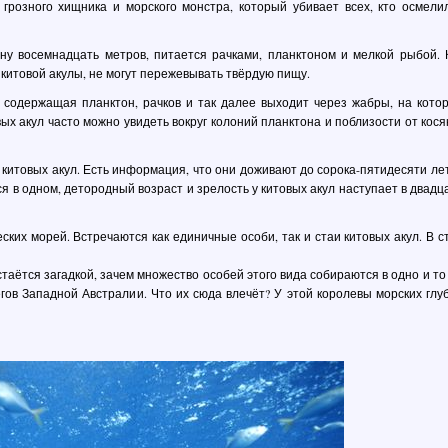
розного хищника и морского монстра, который убивает всех, кто осмели
ну восемнадцать метров, питается рачками, планктоном и мелкой рыбой. 
китовой акулы, не могут пережевывать твёрдую пищу.
 содержащая планктон, рачков и так далее выходит через жабры, на кото
ых акул часто можно увидеть вокруг колоний планктона и поблизости от кося
итовых акул. Есть информация, что они доживают до сорока-пятидесяти лет
ся в одном, детородный возраст и зрелость у китовых акул наступает в двадц
ких морей. Встречаются как единичные особи, так и стаи китовых акул. В с
стаётся загадкой, зачем множество особей этого вида собираются в одно и то
гов Западной Австралии. Что их сюда влечёт? У этой королевы морских глу