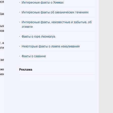
лся
Интересные факты о Химках
Интересные факты об океанических течениях
Как
Интересные факты, неизвестные и забытые, об
рых
этикете
ков
Факты о горе Аконкагуа
, а
Некоторые факты о лампе накаливания
ати
Факты о саванне
тае
 же
Реклама
бин