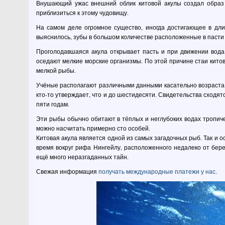
Внушающий ужас внешний облик китовой акулы создал образ г
приблизиться к этому чудовищу.
На самом деле огромное существо, иногда достигающее в дли
выяснилось, зубы в большом количестве расположенные в пасти 
Проголодавшаяся акула открывает пасть и при движении вода
оседают мелкие морские организмы. По этой причине стаи китов
мелкой рыбы.
Учёные располагают различными данными касательно возраста к
кто-то утверждает, что и до шестидесяти. Свидетельства сходят
пяти годам.
Эти рыбы обычно обитают в тёплых и неглубоких водах тропичес
можно насчитать примерно сто особей.
Китовая акула является одной из самых загадочных рыб. Так и о
время вокруг рифа Нингейлу, расположенного недалеко от бере
ещё много неразгаданных тайн.
Свежая информация
получать международные платежи у нас
.