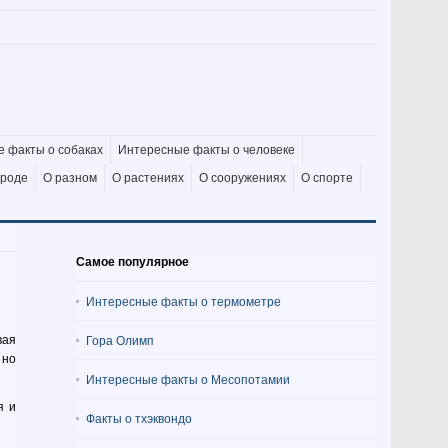
 факты о собаках
Интересные факты о человеке
ироде
О разном
О растениях
О сооружениях
О спорте
Самое популярное
Интересные факты о термометре
вая
Гора Олимп
 но
Интересные факты о Месопотамии
я и
Факты о тхэквондо