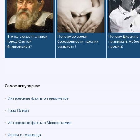
Что же сказал Галилей
Почему во время
Почему Дирак не
перед Святой
беременности «кролик
принимать Нобел
Инквизицией?
умирает»?
премии?
Самое популярное
Интересные факты о термометре
Гора Олимп
Интересные факты о Месопотамии
Факты о тхэквондо