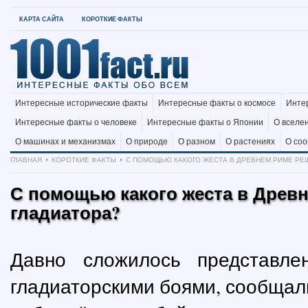
КАРТА САЙТА
КОРОТКИЕ ФАКТЫ
Интересные исторические факты
Интересные факты о космосе
Инте
Интересные факты о человеке
Интересные факты о Японии
О вселе
О машинах и механизмах
О природе
О разном
О растениях
О со
ГЛАВНАЯ
КОРОТКИЕ ФАКТЫ
С ПОМОЩЬЮ КАКОГО ЖЕСТА В ДРЕВНЕМ РИМЕ РЕ
С помощью какого жеста в Древ
гладиатора?
Давно сложилось представле
гладиаторскими боями, сообщали