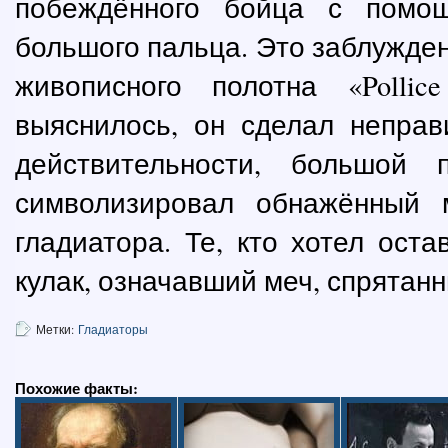
побеждённого бойца с помо
большого пальца. Это заблужде
живописного полотна «Polli
выяснилось, он сделал неправ
действительности, большой 
символизировал обнажённый 
гладиатора. Те, кто хотел ост
кулак, означавший меч, спрятан
Метки:
Гладиаторы
Похожие факты: