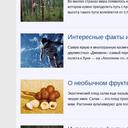
Во многих странах мира появилось 
котором нужно преодолеть путь с п
высота такого пути колеблется от 0,
Интересные факты и
Самую яркую и многогранную космич
двухместных «Джемини» (самый пер
полета к Луне — на «Аполлоне-10» (б
О необычном фрукт
Экзотический плод салак еще назыв
чешую змеи. Салак — это плод троп
киви. Растения культивируют для пол