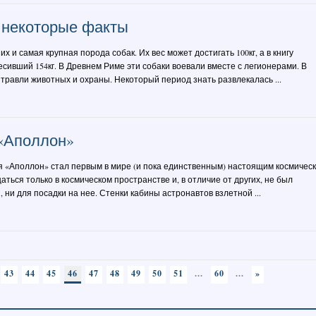
 некоторые факты
 и самая крупная порода собак. Их вес может достигать 100кг, а в книгу
сивший 154кг. В Древнем Риме эти собаки воевали вместе с легионерами. В
 травли животных и охраны. Некоторый период знать развлекалась ...
«Аполлон»
я «Аполлон» стал первым в мире (и пока единственным) настоящим космичес
ться только в космическом пространстве и, в отличие от других, не был
 ни для посадки на нее. Стенки кабины астронавтов взлетной ...
43
44
45
46
47
48
49
50
51
...
60
...
»