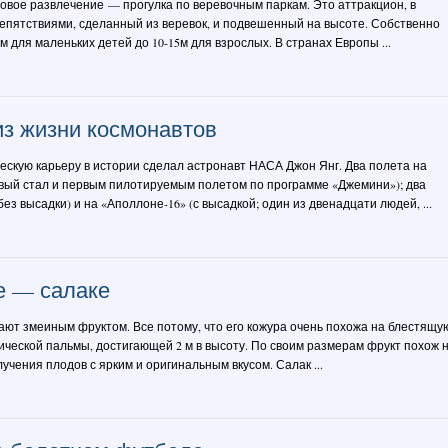
новое развлечение — прогулка по веревочным паркам. Это аттракцион, в
репятствиями, сделанный из веревок, и подвешенный на высоте. Собственно
5м для маленьких детей до 10-15м для взрослых. В странах Европы ...
з жизни космонавтов
ескую карьеру в истории сделал астронавт НАСА Джон Янг. Два полета на
вый стал и первым пилотируемым полетом по программе «Джемини»); два
ез высадки) и на «Аполлоне-16» (с высадкой; один из двенадцати людей, ...
е — салаке
ают змеиным фруктом. Все потому, что его кожура очень похожа на блестящу
ической пальмы, достигающей 2 м в высоту. По своим размерам фрукт похож 
учения плодов с ярким и оригинальным вкусом. Салак ...