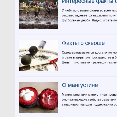
Интересные факты 
У любимого миллионами во всем мир
открыто издевается над всеми поту
футбольных дерби. Ладно, играть по
Факты о сквоше
Сквошем называется достаточно моло
играют в закрытом пространстве и 
Цель — пустить мяч ракеткой так, чт
О мангустине
Мангостаны (или мангустины) произ
омолаживающие свойства заметили е
заваривают чаи для поддержания орг