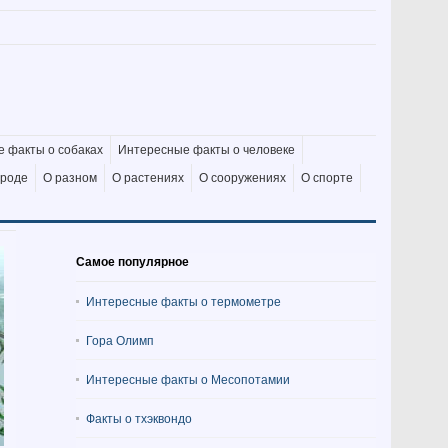
 факты о собаках
Интересные факты о человеке
ироде
О разном
О растениях
О сооружениях
О спорте
Самое популярное
Интересные факты о термометре
Гора Олимп
Интересные факты о Месопотамии
Факты о тхэквондо