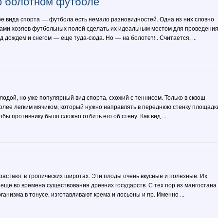
о болотном футболе
е вида спорта — футбола есть немало разновидностей. Одна из них словно
гами хозяев футбольных полей сделать их идеальным местом для проведени
д дождем и снегом — еще туда-сюда. Но — на болоте?!.. Считается, ...
дой, но уже популярный вид спорта, схожий с теннисом. Только в сквош
более легким мячиком, который нужно направлять в переднюю стенку площадк
обы противнику было сложно отбить его об стену. Как вид ...
растают в тропических широтах. Эти плоды очень вкусные и полезные. Их
ще во времена существования древних государств. С тех пор из мангостана
анизма в тонусе, изготавливают крема и лосьоны и пр. Именно ...