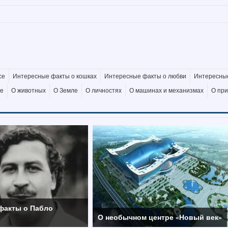
се
Интересные факты о кошках
Интересные факты о любви
Интересные
де
О животных
О Земле
О личностях
О машинах и механизмах
О пр
факты о Пабло
О необычном центре «Новый век»