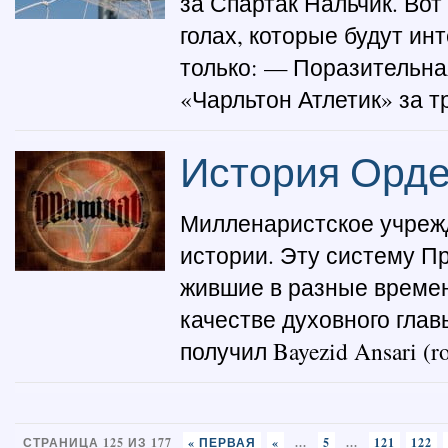
за Спартак Нальчик. Во
голах, которые будут ин
только: — Поразительная
«Чарльтон Атлетик» за т
История Орд
Милленаристское учреж
истории. Эту систему П
жившие в разные времена
качестве духовного глав
получил Bayezid Ansari (r
СТРАНИЦА 125 ИЗ 177
« ПЕРВАЯ
«
...
5
...
121
122