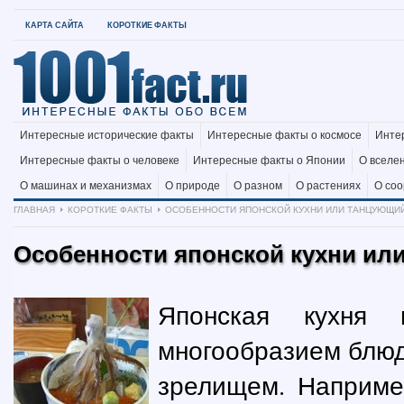
КАРТА САЙТА
КОРОТКИЕ ФАКТЫ
Интересные исторические факты
Интересные факты о космосе
Инте
Интересные факты о человеке
Интересные факты о Японии
О вселе
О машинах и механизмах
О природе
О разном
О растениях
О со
ГЛАВНАЯ
КОРОТКИЕ ФАКТЫ
ОСОБЕННОСТИ ЯПОНСКОЙ КУХНИ ИЛИ ТАНЦУЮЩИ
Особенности японской кухни ил
Японская кухня
многообразием блюд
зрелищем. Наприме