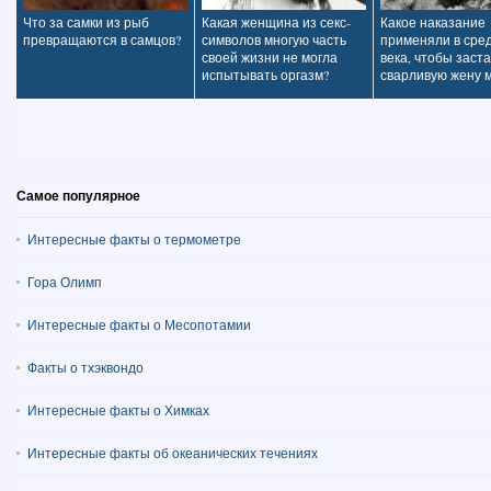
Что за самки из рыб
Какая женщина из секс-
Какое наказание
превращаются в самцов?
символов многую часть
применяли в сре
своей жизни не могла
века, чтобы заст
испытывать оргазм?
сварливую жену 
Самое популярное
Интересные факты о термометре
Гора Олимп
Интересные факты о Месопотамии
Факты о тхэквондо
Интересные факты о Химках
Интересные факты об океанических течениях