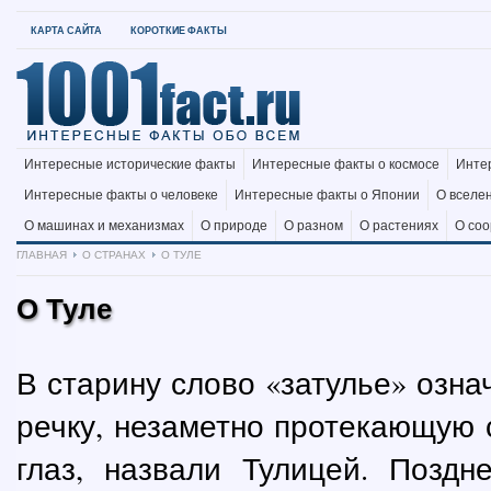
КАРТА САЙТА
КОРОТКИЕ ФАКТЫ
Интересные исторические факты
Интересные факты о космосе
Инте
Интересные факты о человеке
Интересные факты о Японии
О вселе
О машинах и механизмах
О природе
О разном
О растениях
О со
ГЛАВНАЯ
О СТРАНАХ
О ТУЛЕ
О Туле
В старину слово «затулье» озна
речку, незаметно протекающую 
глаз, назвали Тулицей. Позд