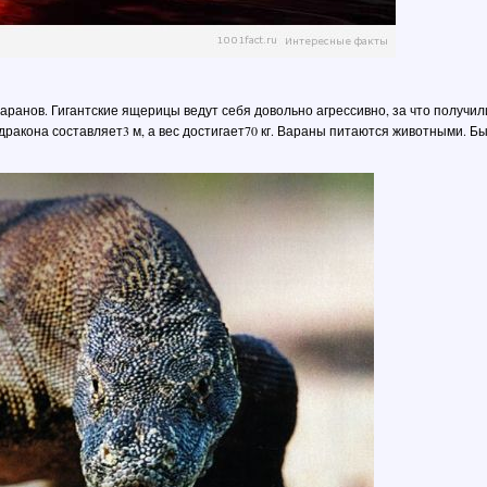
аранов. Гигантские ящерицы ведут себя довольно агрессивно, за что получил
дракона составляет3 м, а вес достигает70 кг. Вараны питаются животными. Б