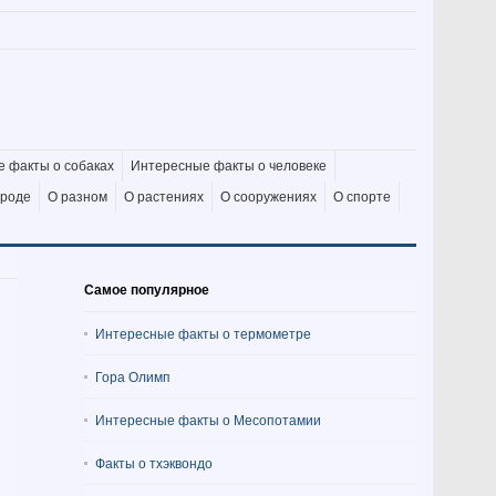
 факты о собаках
Интересные факты о человеке
ироде
О разном
О растениях
О сооружениях
О спорте
Самое популярное
Интересные факты о термометре
Гора Олимп
Интересные факты о Месопотамии
Факты о тхэквондо