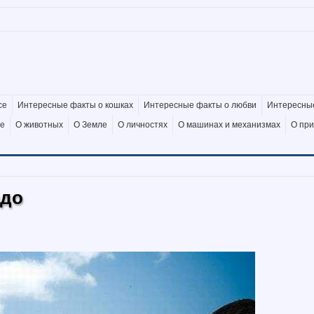
се
Интересные факты о кошках
Интересные факты о любви
Интересные
де
О животных
О Земле
О личностях
О машинах и механизмах
О пр
одо