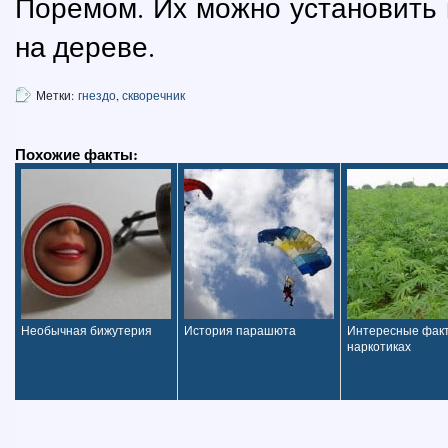
Поремом. Их можно установить к
на дереве.
Метки:
гнездо
,
скворечник
Похожие факты:
Необычная бижутерия
История парашюта
Интересные фак
наркотиках