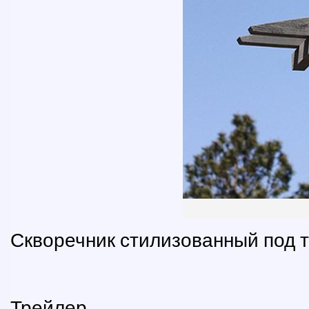
Скворечник стилизованный под т
Трейлер