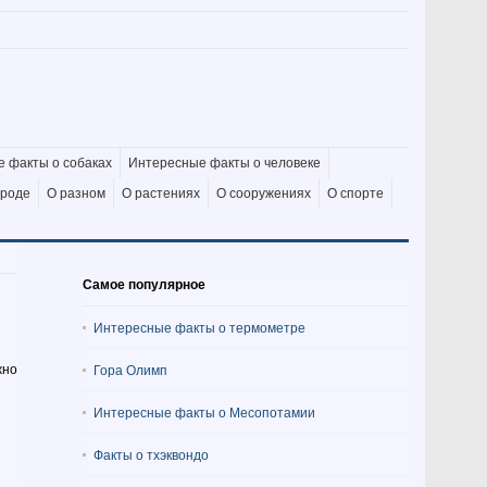
 факты о собаках
Интересные факты о человеке
ироде
О разном
О растениях
О сооружениях
О спорте
Самое популярное
Интересные факты о термометре
жно
Гора Олимп
Интересные факты о Месопотамии
Факты о тхэквондо