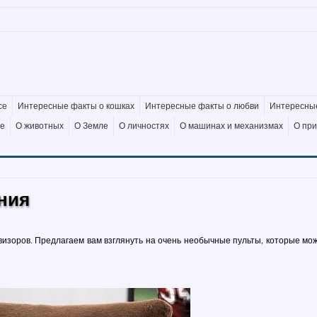
се
Интересные факты о кошках
Интересные факты о любви
Интересные
де
О животных
О Земле
О личностях
О машинах и механизмах
О пр
ния
изоров. Предлагаем вам взглянуть на очень необычные пульты, которые мо