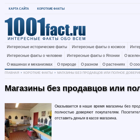
КАРТА САЙТА
КОРОТКИЕ ФАКТЫ
Интересные исторические факты
Интересные факты о космосе
Инте
Интересные факты о человеке
Интересные факты о Японии
О вселе
О машинах и механизмах
О природе
О разном
О растениях
О со
ГЛАВНАЯ
КОРОТКИЕ ФАКТЫ
МАГАЗИНЫ БЕЗ ПРОДАВЦОВ ИЛИ ПОЛНОЕ ДОВЕРИЕ
Магазины без продавцов или пол
Оказывается в наше время магазины без прод
полностью доверяют покупателям. Посетител
отставить деньги в кассе магазина.