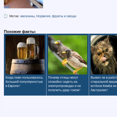
Метки:
магазины
,
Норвегия
,
фрукты и овощи
Похожие факты:
Когда пиво пользовалось
Почему птицы могут
Выжил ли в раб
большей популярностью
спокойно сидеть на
стиральной маш
в Европе?
электропроводах и не
котёнок Кимба из
получить удар током?
Австралии?