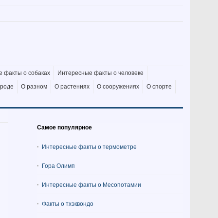
 факты о собаках
Интересные факты о человеке
ироде
О разном
О растениях
О сооружениях
О спорте
Самое популярное
Интересные факты о термометре
Гора Олимп
Интересные факты о Месопотамии
Факты о тхэквондо