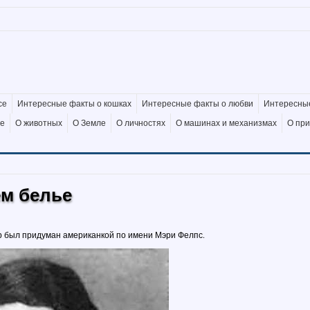
се
Интересные факты о кошках
Интересные факты о любви
Интересные
де
О животных
О Земле
О личностях
О машинах и механизмах
О пр
м белье
ер был придуман американкой по имени Мэри Фелпс.