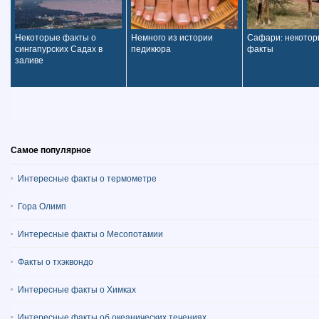
Некоторые факты о
Немного из истории
Сафари: некото
сингапурских Садах в
педикюра
факты
заливе
Самое популярное
Интересные факты о термометре
Гора Олимп
Интересные факты о Месопотамии
Факты о тхэквондо
Интересные факты о Химках
Интересные факты об океанических течениях