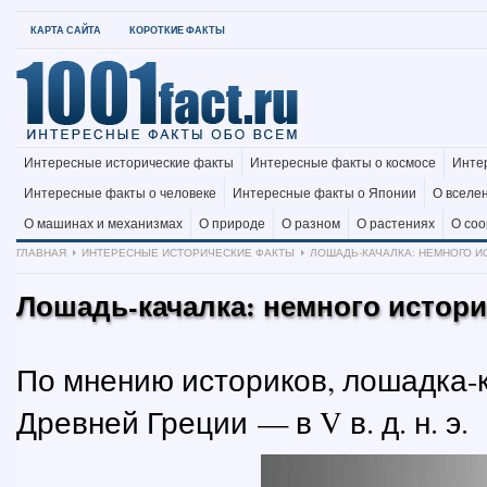
КАРТА САЙТА
КОРОТКИЕ ФАКТЫ
Интересные исторические факты
Интересные факты о космосе
Инте
Интересные факты о человеке
Интересные факты о Японии
О вселе
О машинах и механизмах
О природе
О разном
О растениях
О со
ГЛАВНАЯ
ИНТЕРЕСНЫЕ ИСТОРИЧЕСКИЕ ФАКТЫ
ЛОШАДЬ-КАЧАЛКА: НЕМНОГО И
Лошадь-качалка: немного истор
По мнению историков, лошадка-
Древней Греции — в V в. д. н. э.