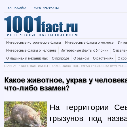
КАРТА САЙТА
КОРОТКИЕ ФАКТЫ
Интересные исторические факты
Интересные факты о космосе
Инте
Интересные факты о человеке
Интересные факты о Японии
О вселе
О машинах и механизмах
О природе
О разном
О растениях
О со
ГЛАВНАЯ
КОРОТКИЕ ФАКТЫ
КАКОЕ ЖИВОТНОЕ, УКРАВ У ЧЕЛОВЕКА НУЖНУЮ ВЕ
Какое животное, украв у человек
что-либо взамен?
На территории Се
грызунов под назв