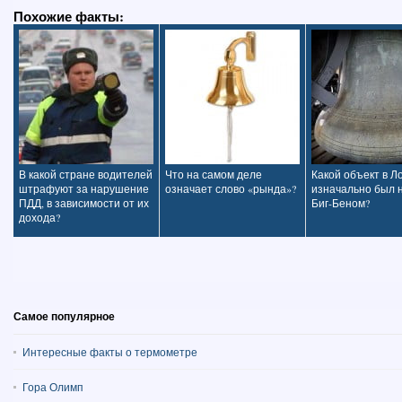
Похожие факты:
В какой стране водителей
Что на самом деле
Какой объект в Л
штрафуют за нарушение
означает слово «рында»?
изначально был 
ПДД, в зависимости от их
Биг-Беном?
дохода?
Самое популярное
Интересные факты о термометре
Гора Олимп