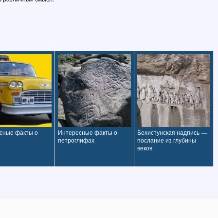
сные факты о
Интересные факты о
Бехистунская надпись —
петроглифах
послание из глубины
веков