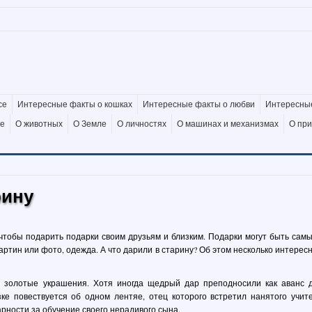
се
Интересные факты о кошках
Интересные факты о любви
Интересные
де
О животных
О Земле
О личностях
О машинах и механизмах
О пр
рину
чтобы подарить подарки своим друзьям и близким. Подарки могут быть сам
картин или фото, одежда. А что дарили в старину? Об этом несколько интерес
 золотые украшения. Хотя иногда щедрый дар преподносили как аванс 
ке повествуется об одном лентяе, отец которого встретил нанятого учит
арности за обучение своего нерадивого сына.