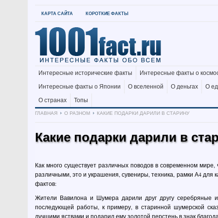
КАРТА САЙТА
КОРОТКИЕ ФАКТЫ
Интересные исторические факты
Интересные факты о космо
Интересные факты о Японии
О вселенной
О деньгах
О е
О странах
Топы
ГЛАВНАЯ
О РАЗНОМ
КАКИЕ ПОДАРКИ ДАРИЛИ В СТАРИНУ
Какие подарки дарили в ста
Как много существует различных поводов в современном мире, 
различными, это и украшения, сувениры, техника, рамки А4 для 
фактов:
Жители Вавилона и Шумера дарили друг другу серебряные и
последующей работы, к примеру, в старинной шумерской сказ
лучшими яствами и подарил ему золотой перстень в знак благод