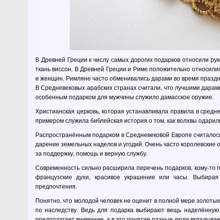
В Древней Греции к числу самых дорогих подарков относили ру
ткань виссон. В Древней Греции и Риме положительно относили
и женщин. Римляне часто обменивались дарами во время праздн
В Средневековых арабских странах считали, что лучшими дарам
особенным подарком для мужчины служило дамасское оружие.
Христианская церковь, которая устанавливала правила в средн
примером служила библейская история о том, как волхвы одарил
Распространённым подарком в Средневековой Европе считалось
дарение земельных наделов и угодий. Очень часто королевские 
за поддержку, помощь и верную службу.
Современность сильно расширила перечень подарков, кому-то п
французские духи, красивое украшение или часы. Выбирая
предпочтения.
Понятно, что молодой человек не оценит в полной мере золоты
по наследству. Ведь для подарка выбирают вещь наделённую 
предполагает внимание, а в это понятие разные люди вкладыва