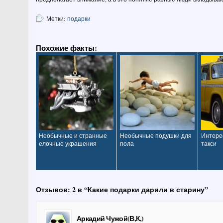
Метки:
подарки
Похожие факты:
Необычные и странные
Необычные подушки для
Интере
елочные украшения
пола
такси
Отзывов: 2 в “Какие подарки дарили в старину”
Аркадий Чужой(В,К,)