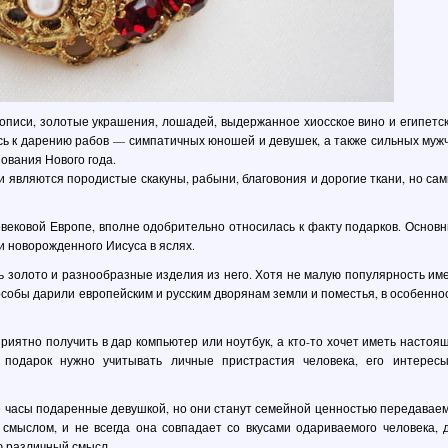
кописи, золотые украшения, лошадей, выдержанное хиосское вино и египетс
сь к дарению рабов — симпатичных юношей и девушек, а также сильных муж
ования Нового года.
и являются породистые скакуны, рабыни, благовония и дорогие ткани, но са
евековой Европе, вполне одобрительно относилась к факту подарков. Основ
и новорожденного Иисуса в яслях.
 золото и разнообразные изделия из него. Хотя не малую популярность им
особы дарили европейским и русским дворянам земли и поместья, в особенно
риятно получить в дар компьютер или ноутбук, а кто-то хочет иметь настоя
 подарок нужно учитывать личные пристрастия человека, его интерес
е часы подаренные девушкой, но они станут семейной ценностью передавае
смыслом, и не всегда она совпадает со вкусами одариваемого человека, 
ю различный смысл.