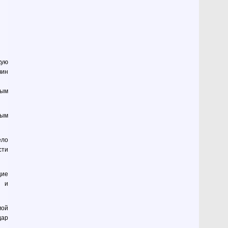
кую
чин
мым
ным
ело
сти
щие
ы и
мой
дар