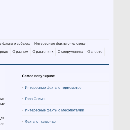
 факты о собаках
Интересные факты о человеке
ироде
О разном
О растениях
О сооружениях
О спорте
Самое популярное
Интересные факты о термометре
ыми
Гора Олимп
ных
Интересные факты о Месопотамии
для
Факты о тхэквондо
еля