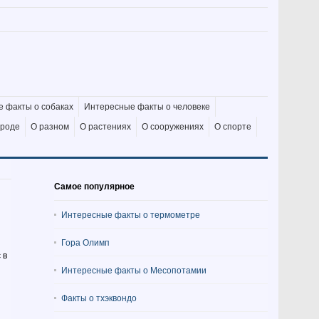
 факты о собаках
Интересные факты о человеке
ироде
О разном
О растениях
О сооружениях
О спорте
Самое популярное
Интересные факты о термометре
Гора Олимп
 в
Интересные факты о Месопотамии
Факты о тхэквондо