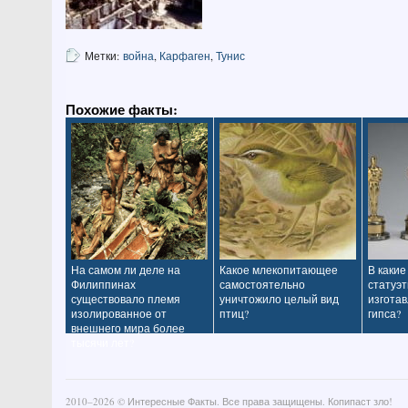
Метки:
война
,
Карфаген
,
Тунис
Похожие факты:
На самом ли деле на
Какое млекопитающее
В какие
Филиппинах
самостоятельно
статуэт
существовало племя
уничтожило целый вид
изготав
изолированное от
птиц?
гипса?
внешнего мира более
тысячи лет?
2010–
2026 ©
Интересные Факты
. Все права защищены. Копипаст зло!