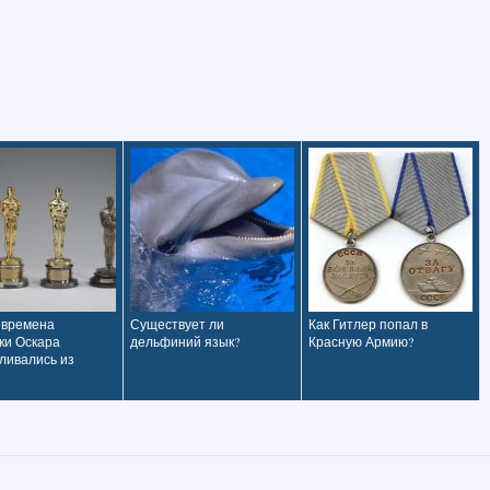
 времена
Существует ли
Как Гитлер попал в
ки Оскара
дельфиний язык?
Красную Армию?
ливались из