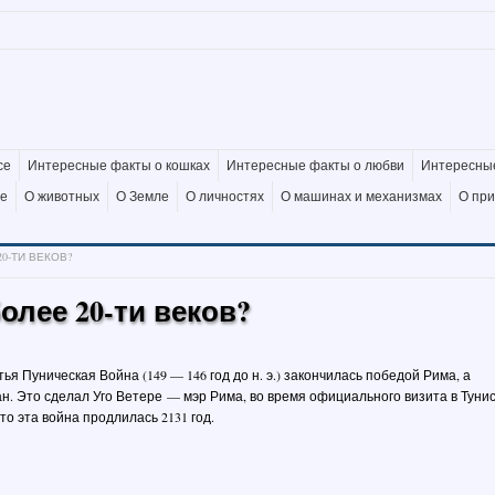
се
Интересные факты о кошках
Интересные факты о любви
Интересные
де
О животных
О Земле
О личностях
О машинах и механизмах
О пр
0-ТИ ВЕКОВ?
олее 20-ти веков?
я Пуническая Война (149 — 146 год до н. э.) закончилась победой Рима, а
н. Это сделал Уго Ветере — мэр Рима, во время официального визита в Тунис
то эта война продлилась 2131 год.