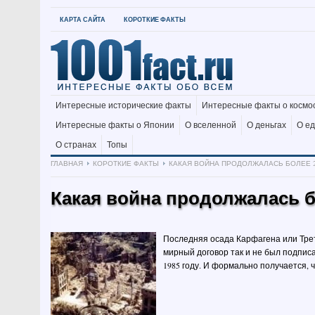
КАРТА САЙТА
КОРОТКИЕ ФАКТЫ
Интересные исторические факты
Интересные факты о космо
Интересные факты о Японии
О вселенной
О деньгах
О е
О странах
Топы
ГЛАВНАЯ
КОРОТКИЕ ФАКТЫ
КАКАЯ ВОЙНА ПРОДОЛЖАЛАСЬ БОЛЕЕ 2
Какая война продолжалась б
Последняя осада Карфагена или Треть
мирный договор так и не был подписа
1985 году. И формально получается, ч