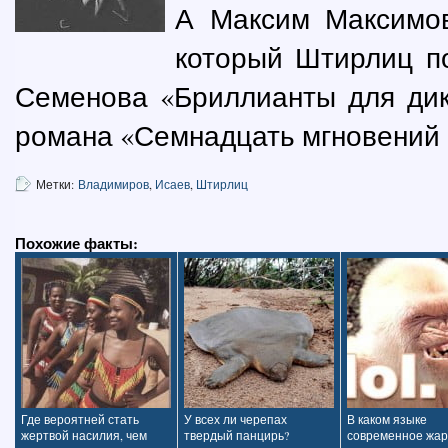
А Максим Максимо
который Штирлиц п
Семенова «Бриллианты для дик
романа «Семнадцать мгновений в
Метки:
Владимиров
,
Исаев
,
Штирлиц
Похожие факты:
Где вероятней стать
У всех ли черепах
В каком языке
жертвой насилия, чем
твердый панцирь?
современное жар