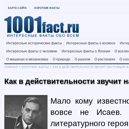
КАРТА САЙТА
КОРОТКИЕ ФАКТЫ
Интересные исторические факты
Интересные факты о космосе
Инте
Интересные факты о человеке
Интересные факты о Японии
О вселе
О машинах и механизмах
О природе
О разном
О растениях
О со
ГЛАВНАЯ
КОРОТКИЕ ФАКТЫ
КАК В ДЕЙСТВИТЕЛЬНОСТИ ЗВУЧИТ НАСТОЯЩАЯ Ф
Как в действительности звучит
Мало кому известн
вовсе не Исаев.
литературного геро