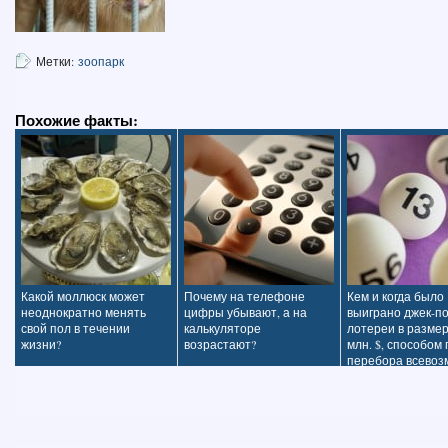
Метки:
зоопарк
Похожие факты:
Какой моллюск может
Почему на телефоне
Кем и когда было
неоднократно менять
цифры убывают, а на
выиграно джек-п
свой пол в течении
калькуляторе
лотереи в размер
жизни?
возрастают?
млн. $, способом
перебора всевозм