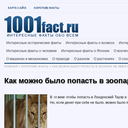
КАРТА САЙТА
КОРОТКИЕ ФАКТЫ
Интересные исторические факты
Интересные факты о космосе
Инте
Интересные факты о человеке
Интересные факты о Японии
О вселе
О машинах и механизмах
О природе
О разном
О растениях
О со
ГЛАВНАЯ
КОРОТКИЕ ФАКТЫ
КАК МОЖНО БЫЛО ПОПАСТЬ В ЗООПАРК НЕ ИМЕЯ П
Как можно было попасть в зоопар
В 18 веке чтобы попасть в Лондонский Тауэр 
Но, если денег при себе не было, можно было 