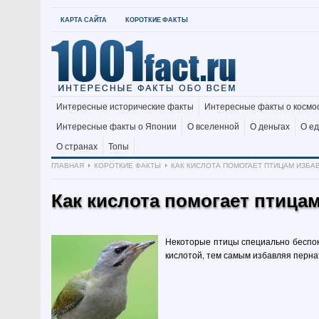
КАРТА САЙТА
КОРОТКИЕ ФАКТЫ
Интересные исторические факты
Интересные факты о космо
Интересные факты о Японии
О вселенной
О деньгах
О е
О странах
Топы
ГЛАВНАЯ
КОРОТКИЕ ФАКТЫ
КАК КИСЛОТА ПОМОГАЕТ ПТИЦАМ ИЗБАВ
Как кислота помогает птицам
Некоторые птицы специально беспоко
кислотой, тем самым избавляя перна