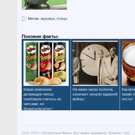
Метки:
муравьи
,
птицы
Похожие факты:
Какую компанию
На каких часах полночь
Как мо
делающую чипсы
означает начало ядерной
право п
требовали считать не
войны?
поста?
чипсами, но
безрезультатно?
2010–
2026 ©
Интересные Факты
. Все права защищены. Копипаст зло!