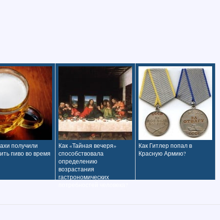
нахи получили
Как «Тайная вечеря»
Как Гитлер попал в
ить пиво во время
способствовала
Красную Армию?
определению
возрастания
гастрономических
потребностей человека?