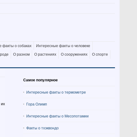
 факты о собаках
Интересные факты о человеке
ироде
О разном
О растениях
О сооружениях
О спорте
Самое популярное
Интересные факты о термометре
 их
Гора Олимп
Интересные факты о Месопотамии
Факты о тхэквондо