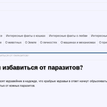
се
Интересные факты о кошках
Интересные факты о любви
Интересные
де
О животных
О Земле
О личностях
О машинах и механизмах
О пр
ИТЬСЯ ОТ ПАРАЗИТОВ?
 избавиться от паразитов?
ят муравейник в надежде, что храбрые муравьи в ответ начнут обрызгивать
тых от кожных паразитов.