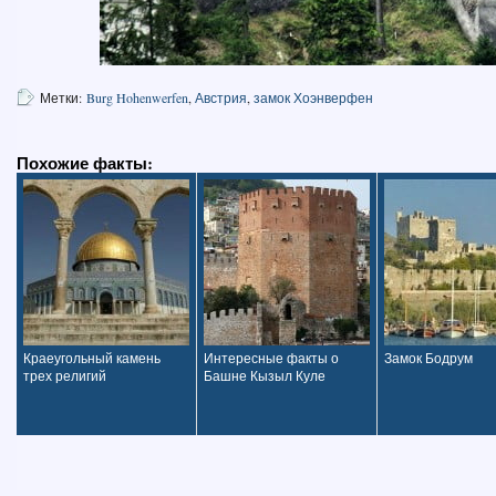
Метки:
Burg Hohenwerfen
,
Австрия
,
замок Хоэнверфен
Похожие факты:
Краеугольный камень
Интересные факты о
Замок Бодрум
трех религий
Башне Кызыл Куле