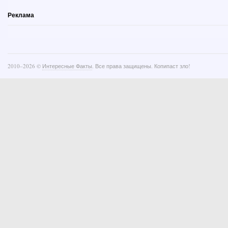
Реклама
2010–
2026 ©
Интересные Факты
. Все права защищены. Копипаст зло!