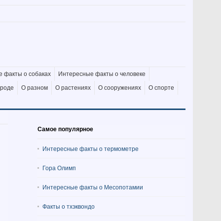
 факты о собаках
Интересные факты о человеке
ироде
О разном
О растениях
О сооружениях
О спорте
Самое популярное
Интересные факты о термометре
Гора Олимп
Интересные факты о Месопотамии
Факты о тхэквондо