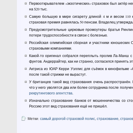
Первооткрывателем «экзотических» страховок был актёр нем
на $20 тыс.
Самую большую в мире сигарету длиной 4 м и весом 110 к
страховая премия равнялась 50 пенсам. Владелец утверждал,
Предусмотрительные цирковые промоутеры братья Ринлины
потери трудоспособности в связи с болезнью.
Российская олимпийская сборная и участники юношеских 
страховыми компаниями.
Какой-то оригинал собрался переплыть пролив Ла-Манш с 
фунтов. Андеррайтер, как ни странно, согласился принять эт
Актриса из ЮАР Керри Уэллис для съёмок в кинофильме «Ст
после такой стрижки не вырастут.
У британцев такой вид страхования очень распространён. 
что у него уволятся два или более сотрудника после получ
рекрутингового агентства
.
Изначально страхование банков от мошенничества со сто
Россию этот вид страхования ещё не пришёл.
Метки:
самый дорогой страховой полис
,
страхование
,
страхо