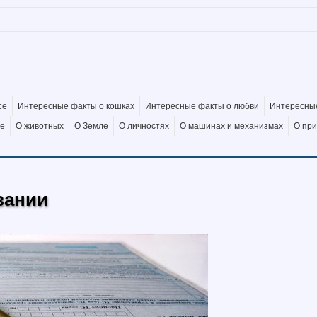
се
Интересные факты о кошках
Интересные факты о любви
Интересные
де
О животных
О Земле
О личностях
О машинах и механизмах
О пр
вании