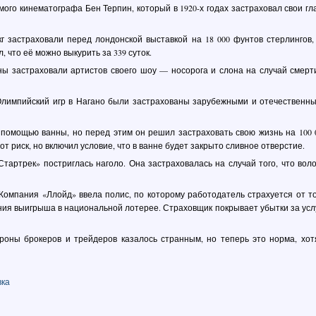
ого кинематографа Бен Терпин, который в 1920-х годах застраховал свои гл
г застраховали перед лондонской выставкой на 18 000 фунтов стерлингов,
 что её можно выкурить за 339 суток.
 застраховали артистов своего шоу — носорога и слона на случай смерт
Олимпийский игр в Нагано были застрахованы зарубежными и отечественн
помощью ванны, но перед этим он решил застраховать свою жизнь на 100 
от риск, но включил условие, что в ванне будет закрыто сливное отверстие.
артрек» постриглась наголо. Она застраховалась на случай того, что вол
Компания «Ллойд» ввела полис, по которому работодатель страхуется от то
ения выигрыша в национальной лотерее. Страховщик покрывает убытки за усл
роны брокеров и трейдеров казалось странным, но теперь это норма, хот
вка