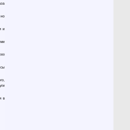
аза
 но
и и
ыми
000
осы
го,
уги
я в