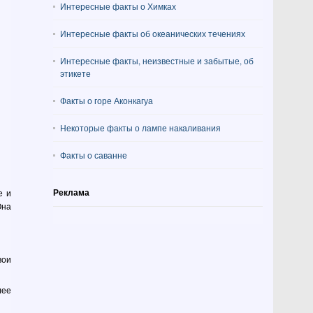
Интересные факты о Химках
Интересные факты об океанических течениях
Интересные факты, неизвестные и забытые, об
этикете
Факты о горе Аконкагуа
Некоторые факты о лампе накаливания
Факты о саванне
Реклама
е и
Она
вои
лее