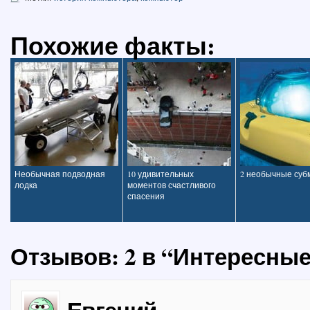
Похожие факты:
Необычная подводная
10 удивительных
2 необычные су
лодка
моментов счастливого
спасения
Отзывов: 2 в “Интересны