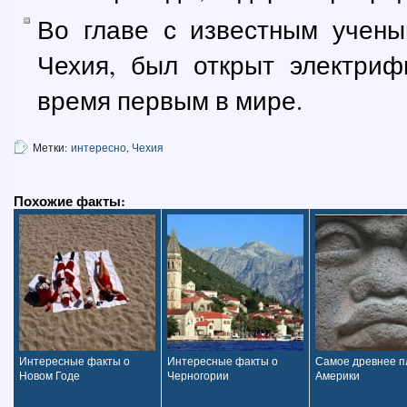
Во главе с известным учен
Чехия, был открыт электри
время первым в мире.
Метки:
интересно
,
Чехия
Похожие факты:
Интересные факты о
Интересные факты о
Самое древнее 
Новом Годе
Черногории
Америки