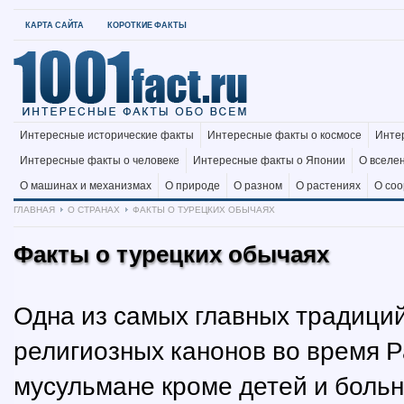
КАРТА САЙТА
КОРОТКИЕ ФАКТЫ
Интересные исторические факты
Интересные факты о космосе
Инте
Интересные факты о человеке
Интересные факты о Японии
О вселе
О машинах и механизмах
О природе
О разном
О растениях
О со
ГЛАВНАЯ
О СТРАНАХ
ФАКТЫ О ТУРЕЦКИХ ОБЫЧАЯХ
Факты о турецких обычаях
Одна из самых главных традици
религиозных канонов во время Р
мусульмане кроме детей и больны