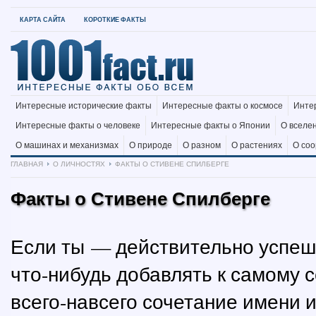
КАРТА САЙТА
КОРОТКИЕ ФАКТЫ
Интересные исторические факты
Интересные факты о космосе
Инте
Интересные факты о человеке
Интересные факты о Японии
О вселе
О машинах и механизмах
О природе
О разном
О растениях
О со
ГЛАВНАЯ
О ЛИЧНОСТЯХ
ФАКТЫ О СТИВЕНЕ СПИЛБЕРГЕ
Факты о Стивене Спилберге
Если ты — действительно успеш
что-нибудь добавлять к самому 
всего-навсего сочетание имени 