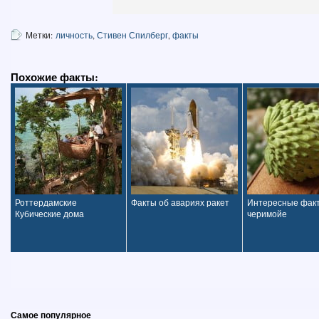
Метки:
личность
,
Стивен Спилберг
,
факты
Похожие факты:
Роттердамские
Факты об авариях ракет
Интересные фак
Кубические дома
черимойе
Самое популярное