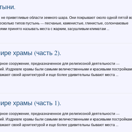
тыни.
не приветливые области земного шара. Они покрывают около одной пятой в
есколько типов пустынь — песчаные, каменистые, глинистые, солончаковые
нями принято называть места с жарким, засушливым климатам ...
ре храмы (часть 2).
урное сооружение, предназначенное для религиозной деятельности —
ий. Издревле храмы были самыми величественными и красивыми постройкам
ажают своей архитектурой и еще более удивительны бывают места ...
ре храмы (часть 1).
урное сооружение, предназначенное для религиозной деятельности —
ий. Издревле храмы были самыми величественными и красивыми постройкам
ажают своей архитектурой и еще более удивительны бывают места ...