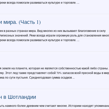
ки всегда помогали развиваться культуре и торговле. ...
 мира. (Часть 1)
ек в разных странах мира. Вид многих из них вызывают благоговение в силу
лигиозных значений. Реки всегда играли огромную роль для становления мног
ки всегда помогали развиваться культуре и торговле. ...
 земля на планете, которая не является собственностью какой либо страны.
ку. Этот лед также представляет собой 70% запасов всей пресной воды в мир
тика по сути пустыня. Среднегодовая сумма осадков ...
н в Шотландии
ть намного более древним чем считают многие. Историки находят упоминан