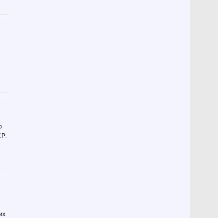
о
СР.
их