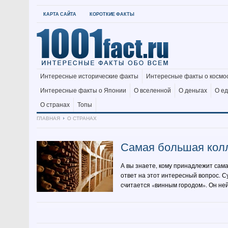
КАРТА САЙТА
КОРОТКИЕ ФАКТЫ
Интересные исторические факты
Интересные факты о космо
Интересные факты о Японии
О вселенной
О деньгах
О е
О странах
Топы
ГЛАВНАЯ
О СТРАНАХ
Самая большая кол
А вы знаете, кому принадлежит сама
ответ на этот интересный вопрос. 
считается «винным городом». Он ней,