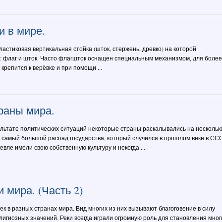
 в мире.
астиковая вертикальная стойка (шток, стержень, древко) на которой
: флаг и шток. Часто флагшток оснащен специальным механизмом, для более
крепится к верёвке и при помощи ...
раны мира.
ультате политических ситуаций некоторые страны раскалывались на нескольк
м самый большой распад государства, который случился в прошлом веке в СС
вле имели свою собственную культуру и некогда ...
 мира. (Часть 2)
ек в разных странах мира. Вид многих из них вызывают благоговение в силу
лигиозных значений. Реки всегда играли огромную роль для становления мног