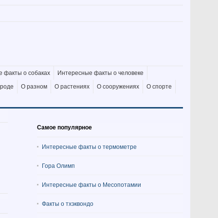
 факты о собаках
Интересные факты о человеке
ироде
О разном
О растениях
О сооружениях
О спорте
Самое популярное
Интересные факты о термометре
Гора Олимп
Интересные факты о Месопотамии
Факты о тхэквондо