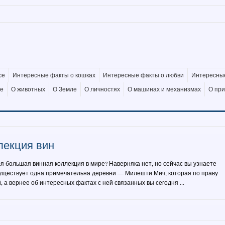
се
Интересные факты о кошках
Интересные факты о любви
Интересные
де
О животных
О Земле
О личностях
О машинах и механизмах
О пр
лекция вин
я большая винная коллекция в мире? Наверняка нет, но сейчас вы узнаете
Существует одна примечательна деревни — Милешти Мич, которая по праву
 а вернее об интересных фактах с ней связанных вы сегодня ...