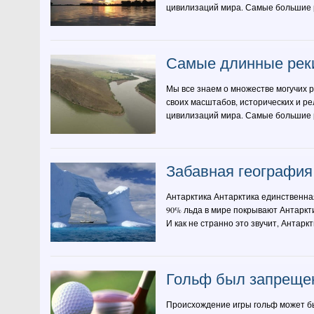
цивилизаций мира. Самые большие ре
Самые длинные реки
Мы все знаем о множестве могучих р
своих масштабов, исторических и ре
цивилизаций мира. Самые большие ре
Забавная география
Антарктика Антарктика единственная
90% льда в мире покрывают Антаркти
И как не странно это звучит, Антарк
Гольф был запреще
Происхождение игры гольф может бы