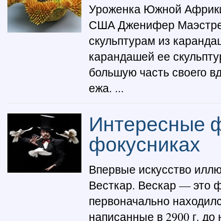
Уроженка Южной Африки
США Дженифер Маэстре 
скульптурам из каранда
карандашей ее скульпту
большую часть своего в
ежа. ...
Интересные ф
фокусниках
Впервые искусство иллю
Весткар. Вескар — это 
первоначально находилс
написанные в 2900 г. до