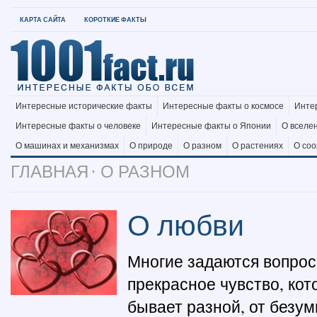
КАРТА САЙТА
КОРОТКИЕ ФАКТЫ
Интересные исторические факты
Интересные факты о космосе
Инте
Интересные факты о человеке
Интересные факты о Японии
О вселе
О машинах и механизмах
О природе
О разном
О растениях
О со
ГЛАВНАЯ
О РАЗНОМ
О любви
Многие задаются вопрос
прекрасное чувство, ко
бывает разной, от безу