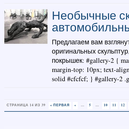
Необычные ск
автомобильн
Предлагаем вам взгляну
оригинальных скульптур
покрышек: #gallery-2 { margi
margin-top: 10px; text-alig
solid #cfcfcf; } #gallery-2 .g
СТРАНИЦА 14 ИЗ 39
« ПЕРВАЯ
«
...
5
...
10
11
12