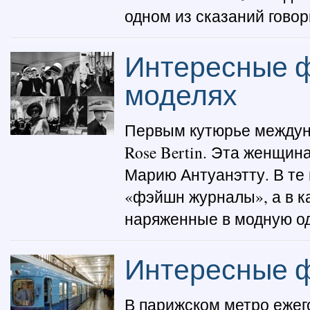
одном из сказаний говор
Интересные ф
моделях
Первым кутюрье междун
Rose Bertin. Эта женщин
Марию Антуанэтту. В т
«фэйшн журналы», а в к
наряженные в модную од
Интересные ф
В парижском метро ежег