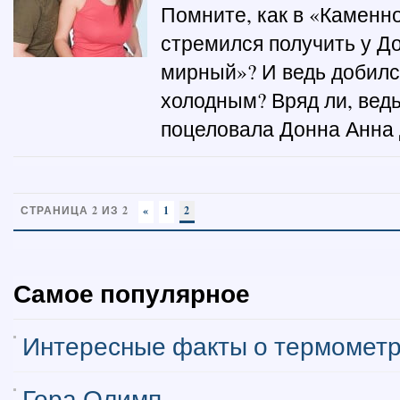
Помните, как в «Каменн
стремился получить у 
мирный»? И ведь добился
холодным? Вряд ли, ведь
поцеловала Донна Анна Д
СТРАНИЦА 2 ИЗ 2
«
1
2
Самое популярное
Интересные факты о термомет
Гора Олимп